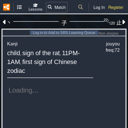
Match
Log In
Register
Lessons
22
/
丶
止
子
120
Log in to Add to SRS Learning Queue
Non-Jouyou
Kanji
jouyou
freq:72
child
sign of the rat
11PM-
,
,
1AM
first sign of Chinese
,
zodiac