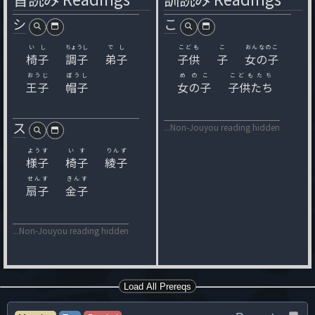
シ
こ
いし
ちょうし
でし
こども
こ
おんなのこ
椅子
調子
弟子
子供
子
女の子
おうじ
ぼうし
めのこ
こどもたち
王子
帽子
女の子
子供たち
ス
...Non-Jouyou reading hidden
ようす
いす
りんず
様子
椅子
綾子
せんす
きんす
扇子
金子
...Non-Jouyou reading hidden
Load All Prereqs