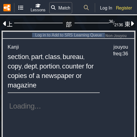
Match
Log In
Register
Lessons
36
/
上
東
部
2136
Log in to Add to SRS Learning Queue
Non-Jouyou
Kanji
jouyou
freq:36
section
part
class
bureau
,
,
,
,
copy
dept
portion
counter for
,
,
,
copies of a newspaper or
magazine