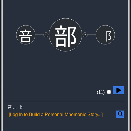
部
咅
1
2
(11)
咅
...
⻏
[Log In to Build a Personal Mnemonic Story...]