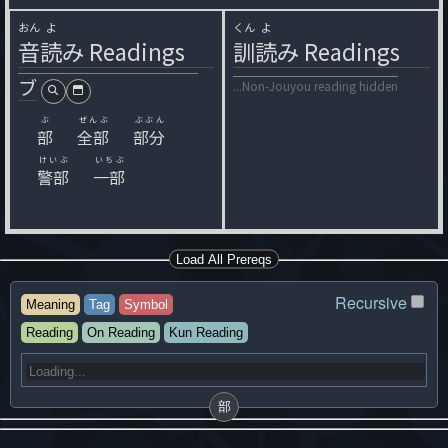
おん
よ
くん
よ
音
読
み
Readings
訓
読
み
Readings
ブ
...Non-Jouyou reading hidden
ぶ
ぜんぶ
ぶぶん
部
全部
部分
けいぶ
いちぶ
警部
一部
Load All Prereqs
Recursive
Meaning
Tag
Symbol
Reading
On Reading
Kun Reading
部