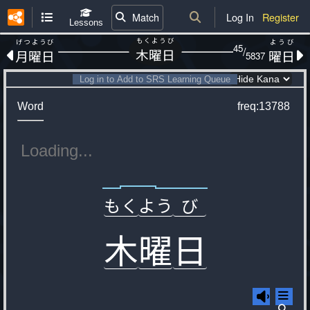
Match
Log In
Register
Lessons
もくようび
げつようび
ようび
45
/
木曜日
月曜日
曜日
5837
Log in to Add to SRS Learning Queue
Word
freq:13788
び
もく
よう
び
も
う
く
よ
木
曜
日