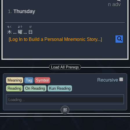
n
adv
Thursday
もく
よう
び
木
...
曜
...
日
[Log In to Build a Personal Mnemonic Story...]
Load All Prereqs
Recursive
Meaning
Tag
Symbol
Reading
On Reading
Kun Reading
部