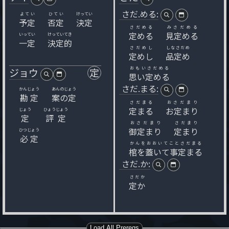
さだ.める:
よてい
ひてい
けってい
予定
否定
決定
さだめる
みさだめる
定める
見定める
いってい
けっていてき
一定
決定的
さだめし
しなさだめ
定めし
品定め
おもいさだめる
ジョウ
定
思い定める
さだ.まる:
かんじょう
あんのじょう
勘定
案の定
さだまる
おさだまり
定まる
お定まり
じょう
ひょうじょう
定
評定
おさだまり
さだまり
御定まり
定まり
ひつじょう
必定
かんをおおいてことさだまる
棺を蓋いて事定まる
さだ.か:
さだか
定か
Load All Prereqs