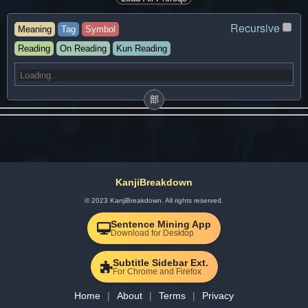
Recursive
Meaning
Tag
Symbol
Reading
On Reading
Kun Reading
部
KanjiBreakdown
© 2023 KanjiBreakdown. All rights reserved.
Sentence Mining App
Download for Desktop
Subtitle Sidebar Ext.
For Chrome and Firefox
Home
About
Terms
Privacy