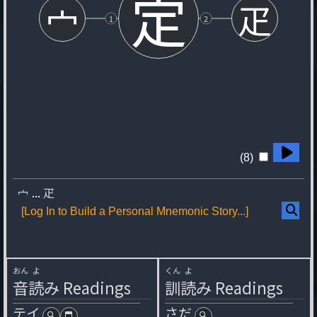
定
宀
疋
1
2
(8)
宀
...
疋
[Log In to Build a Personal Mnemonic Story...]
おん
よ
くん
よ
音
読
み
Readings
訓
読
み
Readings
テイ
さだ