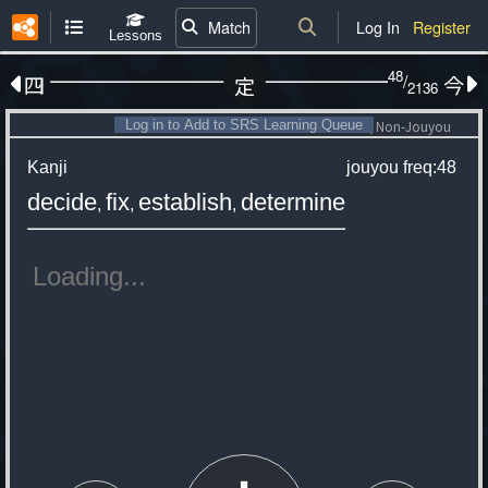
Match
Log In
Register
Lessons
48
/
四
今
定
2136
Log in to Add to SRS Learning Queue
Non-Jouyou
Kanji
jouyou
freq:48
decide
fix
establish
determine
,
,
,