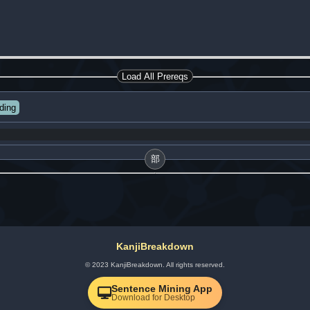
Load All Prereqs
ding
部
KanjiBreakdown
© 2023 KanjiBreakdown. All rights reserved.
Sentence Mining App
Download for Desktop