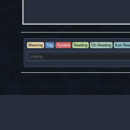
Meaning
Tag
Symbol
Reading
On Reading
Kun Rea