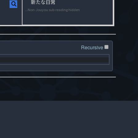
新たな日常
...Non-Jouyou sub-reading hidden
Recursive