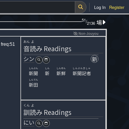
Log In
Register
51
/
場
2136
Non-Jouyou
おん
よ
u
freq:51
音
読
み
Readings
シン
新
しんぶん
しん
しんせん
しんぶんきしゃ
新聞
新
新鮮
新聞記者
しんでん
新田
くん
よ
訓
読
み
Readings
にい