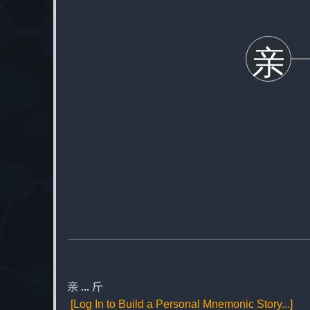
亲
亲
...
斤
[Log In to Build a Personal Mnemonic Story...]