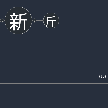
新
斤
1
2
(13)