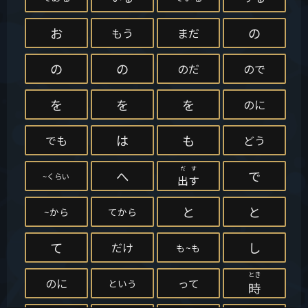
お
の
もう
まだ
の
の
のだ
ので
を
を
を
のに
は
も
でも
どう
だす
へ
で
~くらい
出す
と
と
~から
てから
て
し
だけ
も~も
とき
のに
って
という
時