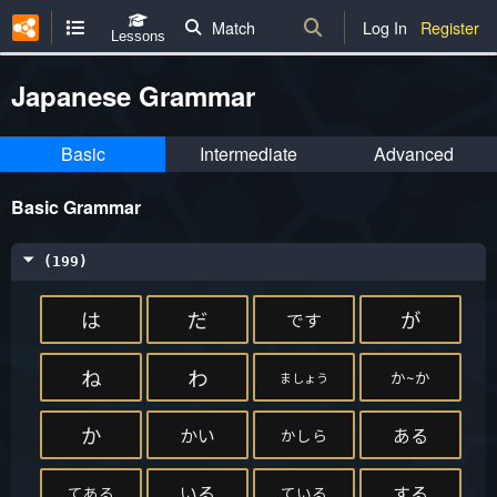
Match
Log In
Register
Lessons
Japanese Grammar
Basic
Intermediate
Advanced
Basic Grammar
(199)
は
だ
が
です
ね
わ
か~か
ましょう
か
かい
ある
かしら
いる
する
てある
ている