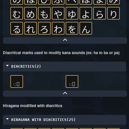
む
め
も
や
ゆ
よ
ら
り
る
れ
ろ
わ
を
ん
Diacritical marks used to modify kana sounds (ex: ha to ba or pa)
DIACRITICS(2)
◌゚
◌゙
Hiragana modified with diacritics
HIRAGANA WITH DIACRITICS(25)