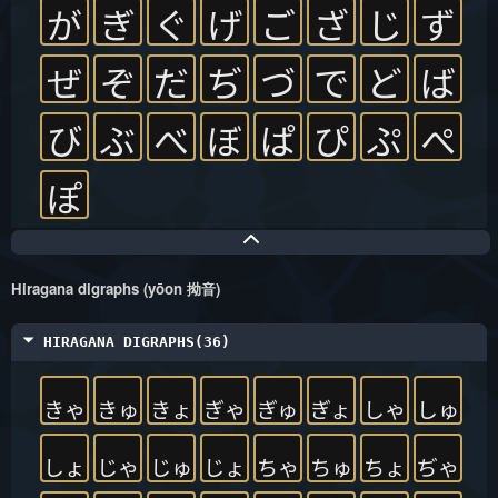
が
ぎ
ぐ
げ
ご
ざ
じ
ず
ぜ
ぞ
だ
ぢ
づ
で
ど
ば
び
ぶ
べ
ぼ
ぱ
ぴ
ぷ
ぺ
ぽ
Hiragana digraphs (yōon 拗音)
HIRAGANA DIGRAPHS(36)
きゃ
きゅ
きょ
ぎゃ
ぎゅ
ぎょ
しゃ
しゅ
しょ
じゃ
じゅ
じょ
ちゃ
ちゅ
ちょ
ぢゃ