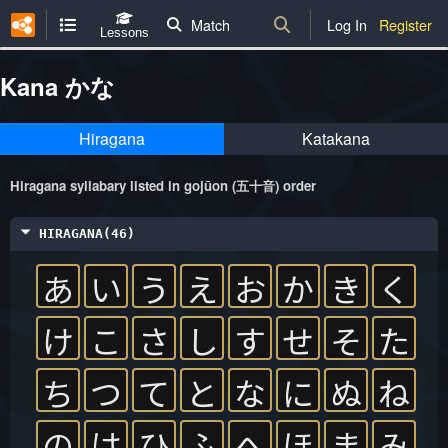
Match
Log In
Register
Lessons
Kana かな
Hiragana
Katakana
Hiragana syllabary listed in gojūon (五十音) order
HIRAGANA(46)
あ
い
う
え
お
か
き
く
け
こ
さ
し
す
せ
そ
た
ち
つ
て
と
な
に
ぬ
ね
の
は
ひ
ふ
へ
ほ
ま
み